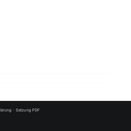
lärung
-
Satzung PDF